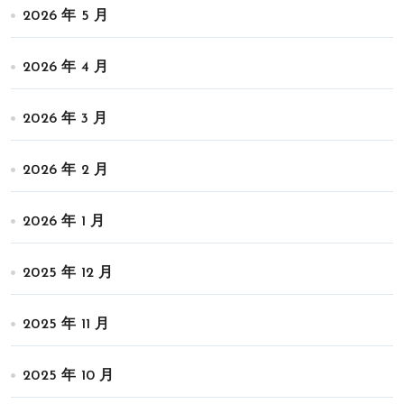
2026 年 5 月
2026 年 4 月
2026 年 3 月
2026 年 2 月
2026 年 1 月
2025 年 12 月
2025 年 11 月
2025 年 10 月