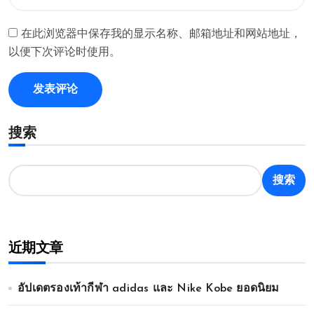
在此浏览器中保存我的显示名称、邮箱地址和网站地址，
以便下次评论时使用。
搜索
搜索
近期文章
อัปเดตรองเท้ากีฬา adidas และ Nike Kobe ยอดนิยม