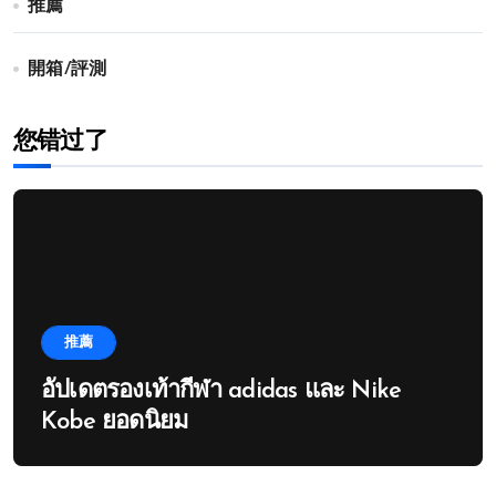
推薦
開箱/評測
您错过了
推薦
อัปเดตรองเท้ากีฬา adidas และ Nike
Kobe ยอดนิยม