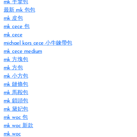
mk 手拿包
最新 mk 包包
mk 皮包
mk cece 包
mk cece
michael kors cece 小牛鍊帶包
mk cece medium
mk 方塊包
mk 方包
mk 小方包
mk 鏈條包
mk 馬鞍包
mk 鎖頭包
mk 黛妃包
mk woc 包
mk woc 新款
mk woc