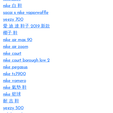
nike 白 鞋
sacai x nike vaporwaffle
yeezy 700
愛 迪 達 鞋子 2019 新款
椰子 鞋
nike air max 90
nike air zoom
nike court
nike court borough low 2
nike pegasus
nike tc7900
nike vomero
nike 氣墊 鞋
nike 籃球
耐 吉 鞋
yeezy 500