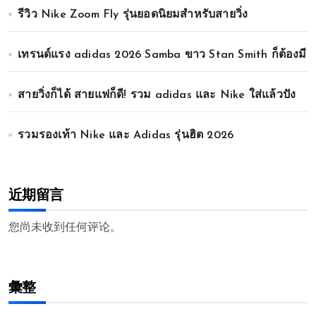
รีวิว Nike Zoom Fly รุ่นยอดนิยมสำหรับสายวิ่ง
เทรนด์แรง adidas 2026 Samba ขาว Stan Smith ก็ต้องมี
สายวิ่งก็ได้ สายแฟก็ดี! รวม adidas และ Nike ใส่แล้วปัง
รวมรองเท้า Nike และ Adidas รุ่นฮิต 2026
近期留言
您尚未收到任何评论。
彙整