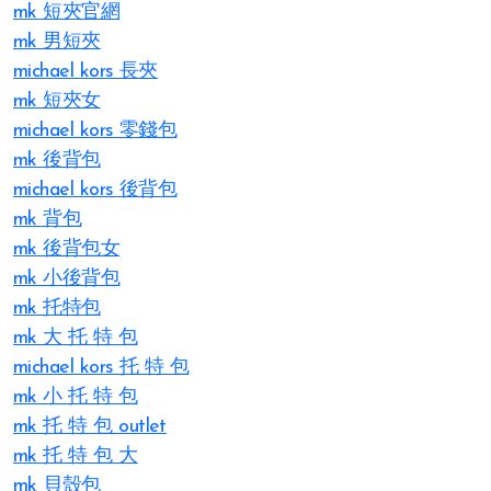
mk 短夾官網
mk 男短夾
michael kors 長夾
mk 短夾女
michael kors 零錢包
mk 後背包
michael kors 後背包
mk 背包
mk 後背包女
mk 小後背包
mk 托特包
mk 大 托 特 包
michael kors 托 特 包
mk 小 托 特 包
mk 托 特 包 outlet
mk 托 特 包 大
mk 貝殼包