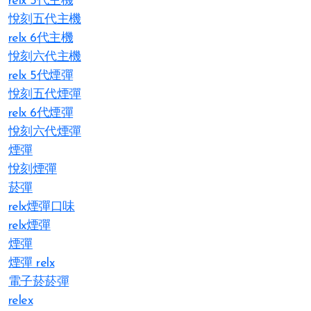
relx 5代主機
悅刻五代主機
relx 6代主機
悅刻六代主機
relx 5代煙彈
悅刻五代煙彈
relx 6代煙彈
悅刻六代煙彈
煙彈
悅刻煙彈
菸彈
relx煙彈口味
relx煙彈
煙彈
煙彈 relx
電子菸菸彈
relex