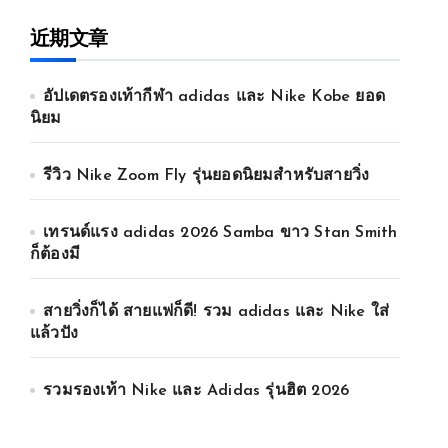
近期文章
อัปเดตรองเท้ากีฬา adidas และ Nike Kobe ยอด
นิยม
รีวิว Nike Zoom Fly รุ่นยอดนิยมสำหรับสายวิ่ง
เทรนด์แรง adidas 2026 Samba ขาว Stan Smith
ก็ต้องมี
สายวิ่งก็ได้ สายแฟก็ดี! รวม adidas และ Nike ใส่
แล้วปัง
รวมรองเท้า Nike และ Adidas รุ่นฮิต 2026