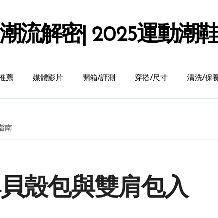
潮流解密| 2025運動潮
推薦
媒體影片
開箱/評測
穿搭/尺寸
清洗/保
手指南
s 經典貝殼包與雙肩包入