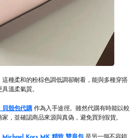
。這種柔和的粉棕色調低調卻耐看，能與多種穿搭
更具溫柔氣質。
k 貝殼包代購
作為入手途徑。雖然代購有時能以較
商家，並確認商品來源與真偽，避免買到假貨。
ichael Kors MK 精致 雙肩包
是另一個不容錯