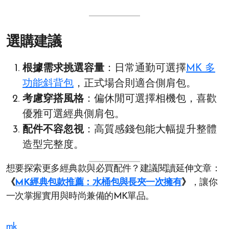
選購建議
根據需求挑選容量
：日常通勤可選擇
MK 多
功能斜背包
，正式場合則適合側肩包。
考慮穿搭風格
：偏休閒可選擇相機包，喜歡
優雅可選經典側肩包。
配件不容忽視
：高質感錢包能大幅提升整體
造型完整度。
想要探索更多經典款與必買配件？建議閱讀延伸文章：
《
MK經典包款推薦：水桶包與長夾一次擁有
》
，讓你
一次掌握實用與時尚兼備的MK單品。
mk