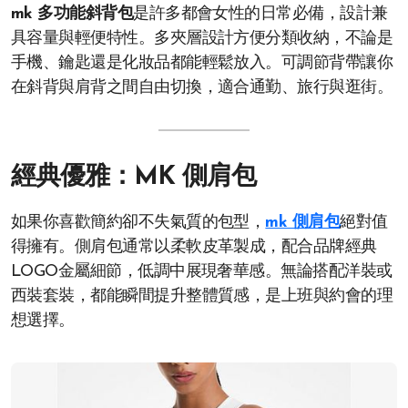
mk 多功能斜背包
是許多都會女性的日常必備，設計兼
具容量與輕便特性。多夾層設計方便分類收納，不論是
手機、鑰匙還是化妝品都能輕鬆放入。可調節背帶讓你
在斜背與肩背之間自由切換，適合通勤、旅行與逛街。
經典優雅：MK 側肩包
如果你喜歡簡約卻不失氣質的包型，
mk 側肩包
絕對值
得擁有。側肩包通常以柔軟皮革製成，配合品牌經典
LOGO金屬細節，低調中展現奢華感。無論搭配洋裝或
西裝套裝，都能瞬間提升整體質感，是上班與約會的理
想選擇。