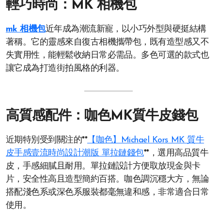
輕巧時尚：MK 相機包
mk 相機包
近年成為潮流新寵，以小巧外型與硬挺結構
著稱。它的靈感來自復古相機攜帶包，既有造型感又不
失實用性，能輕鬆收納日常必需品。多色可選的款式也
讓它成為打造街拍風格的利器。
高質感配件：咖色MK質牛皮錢包
近期特別受到關注的**
【咖色】Michael Kors MK 質牛
皮手感壹流時尚設計潮版 單拉鏈錢包
**，選用高品質牛
皮，手感細膩且耐用。單拉鏈設計方便取放現金與卡
片，安全性高且造型簡約百搭。咖色調沉穩大方，無論
搭配淺色系或深色系服裝都毫無違和感，非常適合日常
使用。