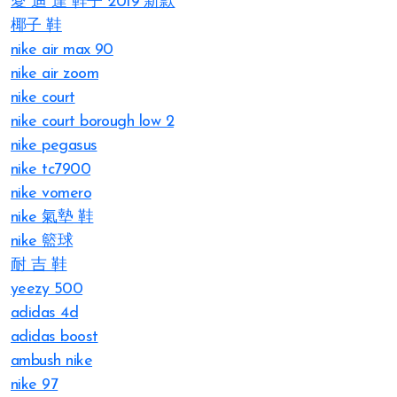
愛 迪 達 鞋子 2019 新款
椰子 鞋
nike air max 90
nike air zoom
nike court
nike court borough low 2
nike pegasus
nike tc7900
nike vomero
nike 氣墊 鞋
nike 籃球
耐 吉 鞋
yeezy 500
adidas 4d
adidas boost
ambush nike
nike 97