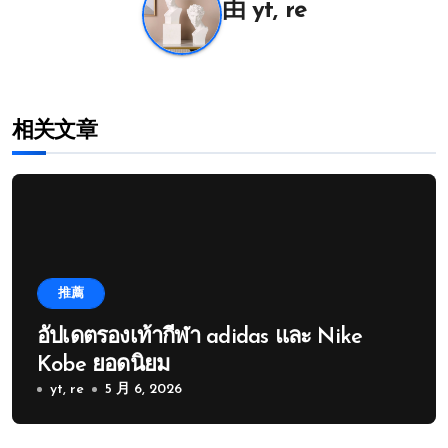
航
由
yt, re
相关文章
推薦
อัปเดตรองเท้ากีฬา adidas และ Nike
Kobe ยอดนิยม
yt, re
5 月 6, 2026