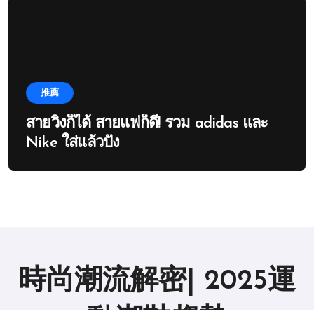
推薦
สายวิ่งก็ได้ สายแฟก็ดี! รวม adidas และ
Nike ใส่แล้วปัง
時尚潮流解密| 2025運