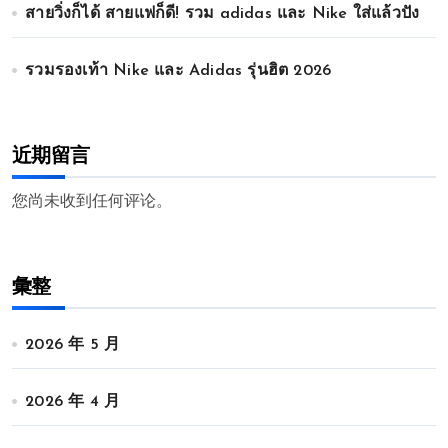
สายวิ่งก็ได้ สายแฟก็ดี! รวม adidas และ Nike ใส่แล้วปัง
รวมรองเท้า Nike และ Adidas รุ่นฮิต 2026
近期留言
您尚未收到任何评论。
彙整
2026 年 5 月
2026 年 4 月