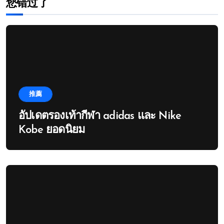
您错过了
推薦
อัปเดตรองเท้ากีฬา adidas และ Nike
Kobe ยอดนิยม