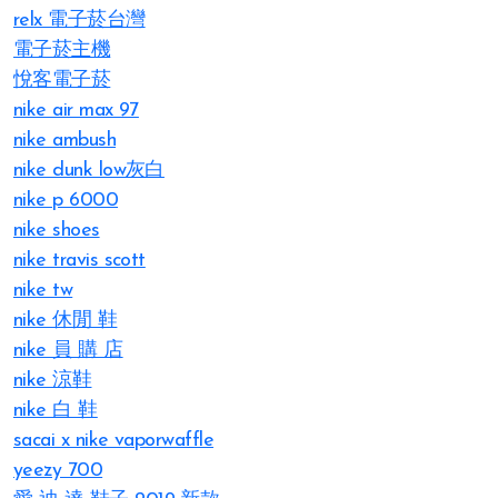
relx 電子菸台灣
電子菸主機
悅客電子菸
nike air max 97
nike ambush
nike dunk low灰白
nike p 6000
nike shoes
nike travis scott
nike tw
nike 休閒 鞋
nike 員 購 店
nike 涼鞋
nike 白 鞋
sacai x nike vaporwaffle
yeezy 700