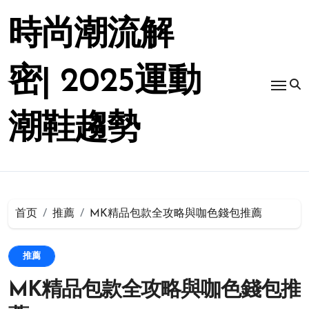
跳
转
時尚潮流解
到
内
容
密| 2025運動
潮鞋趨勢
首页
推薦
MK精品包款全攻略與咖色錢包推薦
推薦
MK精品包款全攻略與咖色錢包推