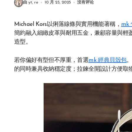
由 yt, re
10 月 23, 2025
没有评论
Michael Kors以俐落線條與實用機能著稱，
mk
簡約融入細緻皮革與耐用五金，兼顧容量與輕
造型。
若你偏好有型但不厚重，首選
mk 經典貝殼包
的同時兼具收納穩定度；拉鍊全開設計方便取