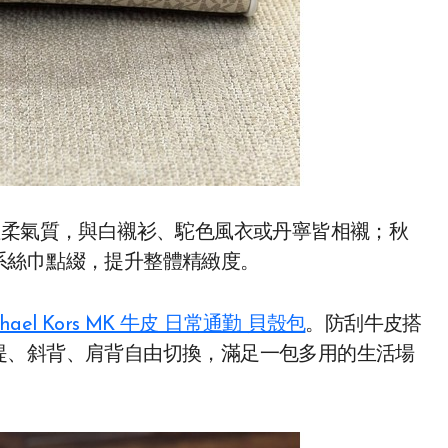
溫柔氣質，與白襯衫、駝色風衣或丹寧皆相襯；秋
系絲巾點綴，提升整體精緻度。
ael Kors MK 牛皮 日常通勤 貝殼包
。防刮牛皮搭
提、斜背、肩背自由切換，滿足一包多用的生活場