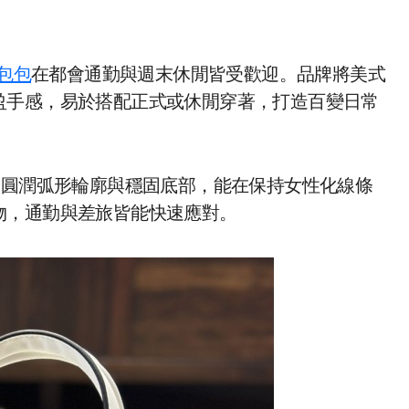
 包包
在都會通勤與週末休閒皆受歡迎。品牌將美式
盈手感，易於搭配正式或休閒穿著，打造百變日常
。圓潤弧形輪廓與穩固底部，能在保持女性化線條
物，通勤與差旅皆能快速應對。