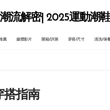
潮流解密| 2025運動潮
推薦
媒體影片
開箱/評測
穿搭/尺寸
清洗/保
穿搭指南