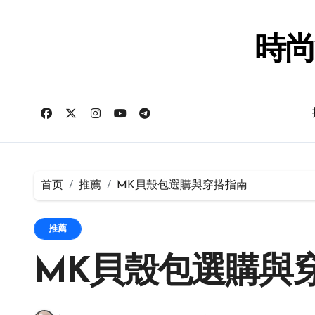
跳
转
到
時尚
内
容
首页
推薦
MK貝殼包選購與穿搭指南
推薦
MK貝殼包選購與