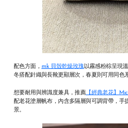
配色方面，
mk 貝殼乾燥玫瑰
以霧感粉棕呈現
冬搭配針織與長靴更顯層次，春夏則可用同色
想要耐用與辨識度兼具，推薦
【經典老花】Mich
配老花塗層帆布，內含多隔層與可調背帶，手
景。