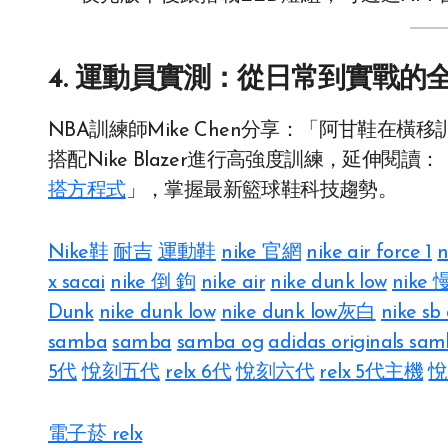
4. 運動員實測：從日常到實戰的
NBA訓練師Mike Chen分享：「阿甘鞋在
搭配Nike Blazer進行高強度訓練，延伸閱讀：
搭方程式
」，掌握最新籃球鞋科技趨勢。
Nike鞋
耐吉
運動鞋
nike 官網​
nike air force 1
n
x sacai
nike 倒 鉤
nike air​
nike dunk low
nike
Dunk
nike dunk low​
nike dunk low灰白
nike sb
samba
samba
samba og
adidas originals sa
5代
悅刻五代
relx 6代
悅刻六代
relx 5代主機
悅
電子菸 relx