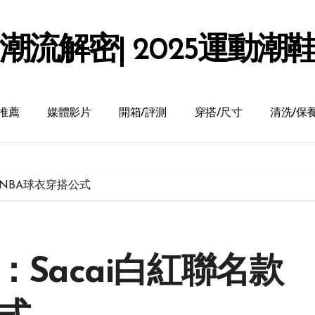
潮流解密| 2025運動潮
推薦
媒體影片
開箱/評測
穿搭/尺寸
清洗/保
與NBA球衣穿搭公式
：Sacai白紅聯名款