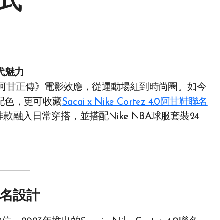
式
代魅力
鞋憑藉《阿甘正傳》電影效應，從運動場紅到時尚圈。如今
配色，更可收藏
Sacai x Nike Cortez 4.0阿甘鞋聯名
融入日常穿搭，並搭配Nike NBA球服套裝24
聯名設計