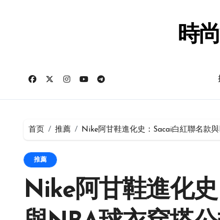
跳
转
到
時尚
内
容
首页
推薦
Nike阿甘鞋進化史：Sacai白紅聯名款
推薦
Nike阿甘鞋進化史