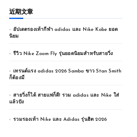
近期文章
อัปเดตรองเท้ากีฬา adidas และ Nike Kobe ยอด
นิยม
รีวิว Nike Zoom Fly รุ่นยอดนิยมสำหรับสายวิ่ง
เทรนด์แรง adidas 2026 Samba ขาว Stan Smith
ก็ต้องมี
สายวิ่งก็ได้ สายแฟก็ดี! รวม adidas และ Nike ใส่
แล้วปัง
รวมรองเท้า Nike และ Adidas รุ่นฮิต 2026