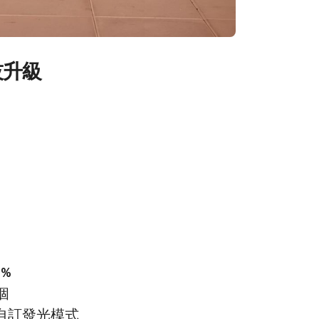
技升級
：
%
個
P自訂發光模式