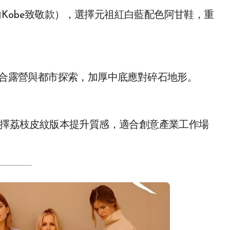
向Kobe致敬款），選擇元祖紅白藍配色阿甘鞋，重
，適合露營與都市探索，加厚中底應對碎石地形。
，推薦選擇荔枝皮紋版本提升質感，適合創意產業工作場