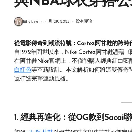
與NBA球衣穿搭公
由 yt, re
4 月 29, 2025
没有评论
從電影傳奇到潮流符號：Cortez阿甘鞋的跨時
自1972年問世以來，Nike Cortez阿甘
在阿甘鞋Nike官網上，不僅能購入經典紅白藍
白紅色
等革新設計。本文解析如何將這雙傳奇鞋款
號打造完整運動風格。
1. 經典再進化：從OG款到Sacai