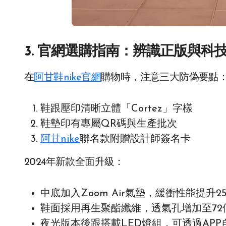
3. 官網選購指南：辨識正版與科
在
阿甘鞋nike官網
購物時，注意三大防偽要點
鞋跟壓印清晰立體「Cortez」字樣
鞋墊印有專屬QR碼與生產批次
阿甘nike
聯名款附贈設計師簽名卡
2024年新款全面升級：
中底加入Zoom Air氣墊，緩衝性能提升25
鞋面採用再生聚酯纖維，透氣孔增加至72
夜光版本後跟搭載LED燈組，可透過AP