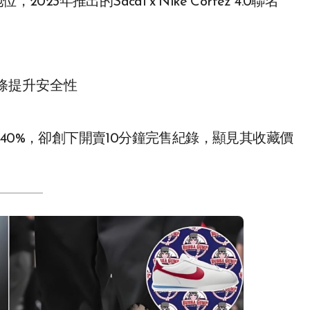
3年推出的Sacai x Nike Cortez 4.0聯名
條提升安全性
高出40%，卻創下開賣10分鐘完售紀錄，顯見其收藏價