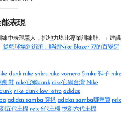
全能表現
橫移訓練中表現驚人，抓地力堪比專業訓練鞋。」建議
「
從籃球場到街頭：解鎖Nike Blazer 77的百變穿
ike dunk
nike snkrs
nike vomero 5
nike 鞋子​
nike
 慢跑 鞋
nike官網dunk
nike官網台灣
Nike
 dunk
nike dunk low retro
adidas
mba
adidas samba 穿搭
adidas samba哪裡買
relx
刻五代主機
relx 6代主機
悅刻六代主機