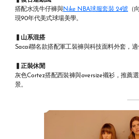
▍復古運動風
搭配水洗牛仔褲與
Nike NBA球服套裝 24號
（
現90年代美式球場美學。
▍山系混搭
Sacai聯名款搭配軍工裝褲與科技面料外套
▍正裝休閒
灰色Cortez搭配西裝褲與oversize襯衫
景。