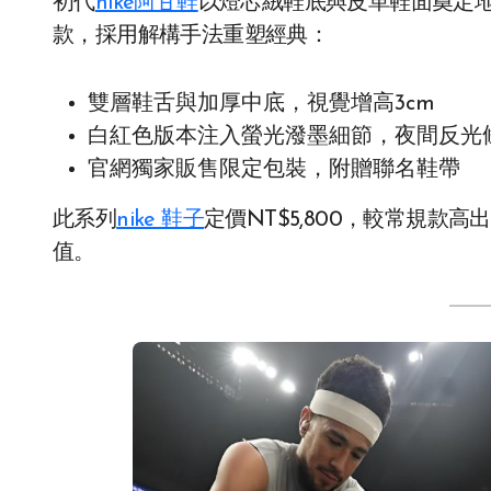
初代
nike阿甘鞋
以燈芯絨鞋底與皮革鞋面奠定地位，202
款，採用解構手法重塑經典：
雙層鞋舌與加厚中底，視覺增高3cm
白紅色版本注入螢光潑墨細節，夜間反光
官網獨家販售限定包裝，附贈聯名鞋帶
此系列
nike 鞋子
​定價NT$5,800，較常規款
值。