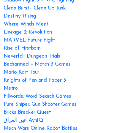
Shadow Fight 3 – RPG fighting
Clean Burst– Clean Up Junk
Destiny: Rising
Where Winds Meet
Lineage 2: Revolution
MARVEL Future Fight
Rise of Firstborn
Neverfall: Dungeon Trials
Becharmed – Match 3 Games
Mario Kart Tour
Knights of Pen and Paper 3
Metro
Fillwords: Word Search Games
Pure Sniper: Gun Shooter Games
Bricks Breaker Quest
عين العراق AynIQ
Mech Wars Online Robot Battles