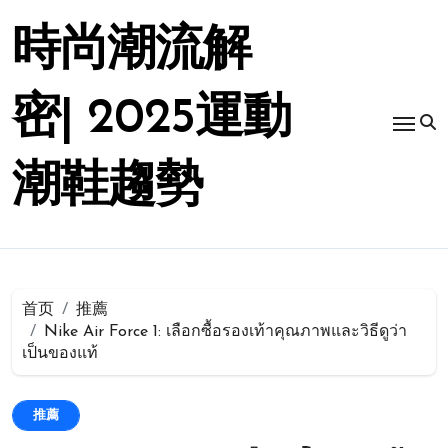
跳
转
時尚潮流解
到
内
容
密| 2025運動
潮鞋趨勢
首页
推薦
Nike Air Force 1: เลือกซื้อรองเท้าคุณภาพและวิธีดูว่า
เป็นของแท้
推薦