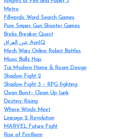
Knights of Pen and Paper 3
Metro
Fillwords: Word Search Games
Pure Sniper: Gun Shooter Games
Bricks Breaker Quest
عين العراق AynIQ
Mech Wars Online Robot Battles
Music Ballz Hop
Tizi Modern Home & Room Design
Shadow Fight 2
Shadow Fight 3 – RPG fighting
Clean Burst– Clean Up Junk
Destiny: Rising
Where Winds Meet
Lineage 2: Revolution
MARVEL Future Fight
Rise of Firstborn