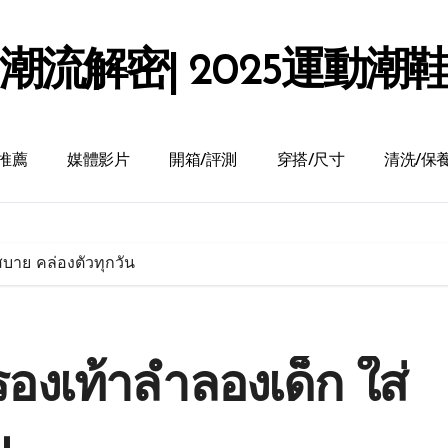
潮流解密| 2025運動潮
推薦
媒體影片
開箱/評測
穿搭/尺寸
清洗/保
บาย คล่องตัวทุกวัน
องเท้าลำลองเด็ก ใส่