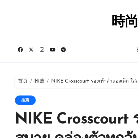
跳
转
到
時尚
内
容
首页
推薦
NIKE Crosscourt รองเท้าลำลองเด็ก ใส่ส
推薦
NIKE Crosscourt ร