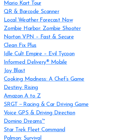
Mario Kart Tour
QR & Barcode Scanner
Local Weather Forecast Now
Zombie Harbor: Zombie Shooter
Norton VPN – Fast & Secure
Clean Fix Plus
Idle Cult Empire – Evil Tycoon
Informed Delivery® Mobile
Joy Blast
Cooking Madness: A Chef’s Game
Destiny: Rising
Amazon A to Z
SRGT－Racing & Car Driving Game
Voice GPS & Driving Direction
Domino Dreams™
Star Trek Fleet Command
Palmon: Survival