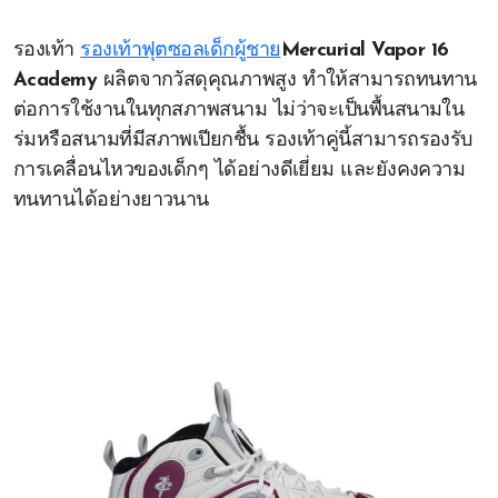
รองเท้า
รองเท้าฟุตซอลเด็กผู้ชาย
Mercurial Vapor 16
Academy
ผลิตจากวัสดุคุณภาพสูง ทำให้สามารถทนทาน
ต่อการใช้งานในทุกสภาพสนาม ไม่ว่าจะเป็นพื้นสนามใน
ร่มหรือสนามที่มีสภาพเปียกชื้น รองเท้าคู่นี้สามารถรองรับ
การเคลื่อนไหวของเด็กๆ ได้อย่างดีเยี่ยม และยังคงความ
ทนทานได้อย่างยาวนาน