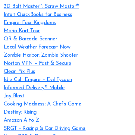
3D Bolt Master™: Screw Master®
Intuit QuickBooks for Business
Empire: Four Kingdoms
Mario Kart Tour
QR & Barcode Scanner
Local Weather Forecast Now
Zombie Harbor: Zombie Shooter
Norton VPN – Fast & Secure
Clean Fix Plus
Idle Cult Empire – Evil Tycoon
Informed Delivery® Mobile
Joy Blast
Cooking Madness: A Chef’s Game
Destiny: Rising
Amazon A to Z
SRGT－Racing & Car Driving Game