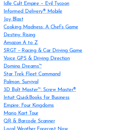
Idle Cult Empire – Evil Tycoon
Informed Delivery® Mobile
Joy Blast
Cooking Madness: A Chef’s Game
Destiny: Rising
Amazon A to Z
SRGT－Racing & Car Driving Game
Voice GPS & Driving Direction
Domino Dreams™
Star Trek Fleet Command
Palmon: Survival
3D Bolt Master™: Screw Master®
Intuit QuickBooks for Business
Empire: Four Kingdoms
Mario Kart Tour
QR & Barcode Scanner
Local Weather Forecast Now