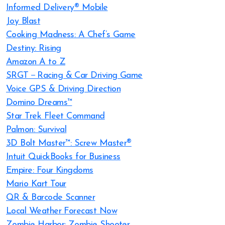
Informed Delivery® Mobile
Joy Blast
Cooking Madness: A Chef’s Game
Destiny: Rising
Amazon A to Z
SRGT－Racing & Car Driving Game
Voice GPS & Driving Direction
Domino Dreams™
Star Trek Fleet Command
Palmon: Survival
3D Bolt Master™: Screw Master®
Intuit QuickBooks for Business
Empire: Four Kingdoms
Mario Kart Tour
QR & Barcode Scanner
Local Weather Forecast Now
Zombie Harbor: Zombie Shooter