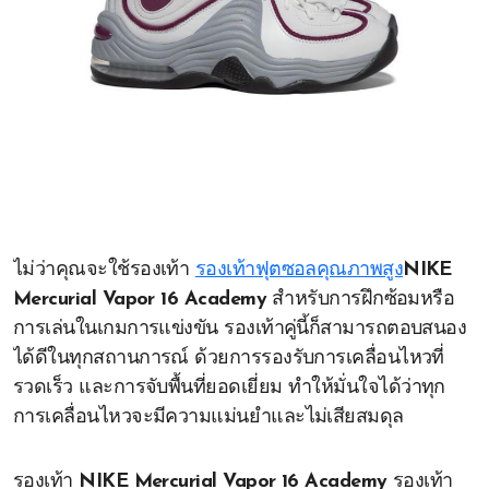
ไม่ว่าคุณจะใช้รองเท้า
รองเท้าฟุตซอลคุณภาพสูง
NIKE
Mercurial Vapor 16 Academy
สำหรับการฝึกซ้อมหรือ
การเล่นในเกมการแข่งขัน รองเท้าคู่นี้ก็สามารถตอบสนอง
ได้ดีในทุกสถานการณ์ ด้วยการรองรับการเคลื่อนไหวที่
รวดเร็ว และการจับพื้นที่ยอดเยี่ยม ทำให้มั่นใจได้ว่าทุก
การเคลื่อนไหวจะมีความแม่นยำและไม่เสียสมดุล
รองเท้า
NIKE Mercurial Vapor 16 Academy
รองเท้า