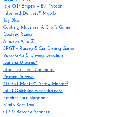
Idle Cult Empire – Evil Tycoon
Informed Delivery® Mobile
Joy Blast
Cooking Madness: A Chef’s Game
Destiny: Rising
Amazon A to Z
SRGT－Racing & Car Driving Game
Voice GPS & Driving Direction
Domino Dreams™
Star Trek Fleet Command
Palmon: Survival
3D Bolt Master™: Screw Master®
Intuit QuickBooks for Business
Empire: Four Kingdoms
Mario Kart Tour
QR & Barcode Scanner