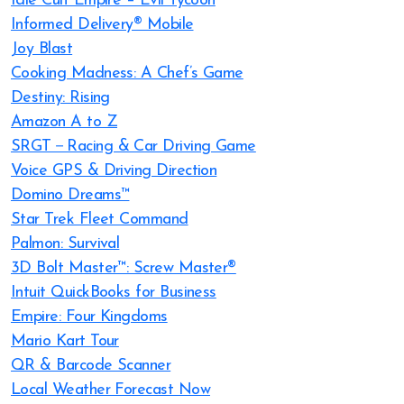
Idle Cult Empire – Evil Tycoon
Informed Delivery® Mobile
Joy Blast
Cooking Madness: A Chef’s Game
Destiny: Rising
Amazon A to Z
SRGT－Racing & Car Driving Game
Voice GPS & Driving Direction
Domino Dreams™
Star Trek Fleet Command
Palmon: Survival
3D Bolt Master™: Screw Master®
Intuit QuickBooks for Business
Empire: Four Kingdoms
Mario Kart Tour
QR & Barcode Scanner
Local Weather Forecast Now