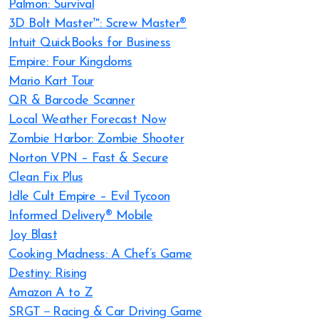
Palmon: Survival
3D Bolt Master™: Screw Master®
Intuit QuickBooks for Business
Empire: Four Kingdoms
Mario Kart Tour
QR & Barcode Scanner
Local Weather Forecast Now
Zombie Harbor: Zombie Shooter
Norton VPN – Fast & Secure
Clean Fix Plus
Idle Cult Empire – Evil Tycoon
Informed Delivery® Mobile
Joy Blast
Cooking Madness: A Chef’s Game
Destiny: Rising
Amazon A to Z
SRGT－Racing & Car Driving Game