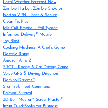
Local Weather Forecast Now
Zombie Harbor: Zombie Shooter
Norton VPN – Fast & Secure
Clean Fix Plus
Idle Cult Empire – Evil Tycoon
Informed Delivery® Mobile
Joy Blast
Cooking Madness: A Chef’s Game
Destiny: Rising
Amazon A to Z
SRGT－Racing & Car Driving Game
Voice GPS & Driving Direction
Domino Dreams™
Star Trek Fleet Command
Palmon: Survival
3D Bolt Master™: Screw Master®
Intuit QuickBooks for Business