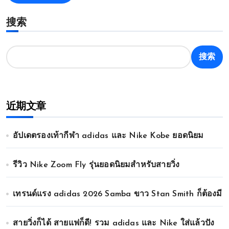
搜索
搜索
近期文章
อัปเดตรองเท้ากีฬา adidas และ Nike Kobe ยอดนิยม
รีวิว Nike Zoom Fly รุ่นยอดนิยมสำหรับสายวิ่ง
เทรนด์แรง adidas 2026 Samba ขาว Stan Smith ก็ต้องมี
สายวิ่งก็ได้ สายแฟก็ดี! รวม adidas และ Nike ใส่แล้วปัง