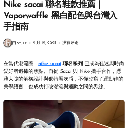
Nike sacai 聯名鞋款推薦｜
Vaporwaffle 黑白配色與台灣入
手指南
由 yt, re
9 月 12, 2025
没有评论
在當代潮流圈，
nike sacai
聯名系列
已成為鞋迷與時尚
愛好者追捧的焦點。自從 Sacai 與 Nike 攜手合作，憑
藉大膽的解構設計與獨特層次感，不僅改寫了運動鞋的
美學語言，也成功打破潮流與運動之間的界線。