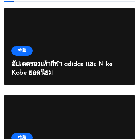
推薦
อัปเดตรองเท้ากีฬา adidas และ Nike
Kobe ยอดนิยม
推薦