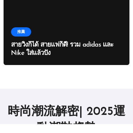
推薦
สายวิ่งก็ได้ สายแฟก็ดี! รวม adidas และ
Nike ใส่แล้วปัง
時尚潮流解密| 2025運
動潮鞋趨勢