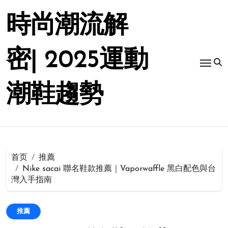
跳
转
時尚潮流解
到
内
容
密| 2025運動
潮鞋趨勢
首页
推薦
Nike sacai 聯名鞋款推薦｜Vaporwaffle 黑白配色與台
灣入手指南
推薦