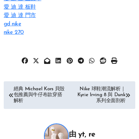
愛 迪 達 板鞋
愛 迪 達 門市
gd nike
nike 270
文
經典 Michael Kors 貝殼
Nike 球鞋潮流解析｜
包推薦與牛仔布款穿搭
Kyrie Irving 8 與 Dunk
章
解析
系列全面剖析
导
航
由
yt, re