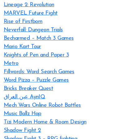
Lineage 2: Revolution
MARVEL Future Fight
Rise of Firstborn
Neverfall: Dungeon Trials
Becharmed – Match 3 Games
Mario Kart Tour
Knights of Pen and Paper 3
Metro
Fillwords: Word Search Games
Word Pizza – Puzzle Games
Bricks Breaker Quest
عين العراق AynIQ
Mech Wars Online Robot Battles
Music Ballz Hop
Tizi Modern Home & Room Design
Shadow Fight 2
Shadow Fight 3 – RPG fighting