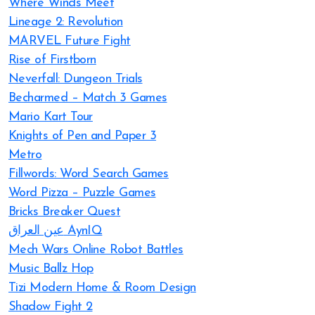
Where Winds Meet
Lineage 2: Revolution
MARVEL Future Fight
Rise of Firstborn
Neverfall: Dungeon Trials
Becharmed – Match 3 Games
Mario Kart Tour
Knights of Pen and Paper 3
Metro
Fillwords: Word Search Games
Word Pizza – Puzzle Games
Bricks Breaker Quest
عين العراق AynIQ
Mech Wars Online Robot Battles
Music Ballz Hop
Tizi Modern Home & Room Design
Shadow Fight 2