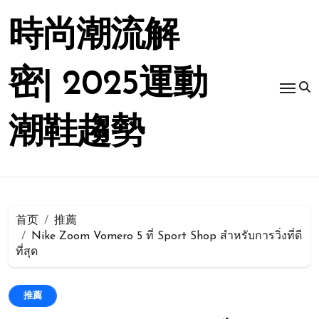
跳
转
時尚潮流解
到
内
容
密| 2025運動
潮鞋趨勢
首页
推薦
Nike Zoom Vomero 5 ที่ Sport Shop สำหรับการวิ่งที่ดี
ที่สุด
推薦