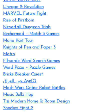
Where Winds Meet
Lineage 2: Revolution
MARVEL Future Fight
Rise of Firstborn
Neverfall: Dungeon Trials
Becharmed – Match 3 Games
Mario Kart Tour
Knights of Pen and Paper 3
Metro
Fillwords: Word Search Games
Word Pizza – Puzzle Games
Bricks Breaker Quest
عين العراق AynIQ
Mech Wars Online Robot Battles
Music Ballz Hop
Tizi Modern Home & Room Design
Shadow Fight 2