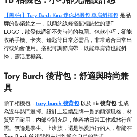
TB 相機包：小巧卻充滿設計感
【黑/白】Tory Burch Kira 迷你相機包 單肩斜挎包
是品
牌的熱銷款之一，以簡約線條搭配標誌性的雙T
LOGO，散發低調卻不失時尚的氛圍。包款小巧，卻能
收納手機、卡夾、鑰匙等日常必需品，非常適合日常出
行或約會使用。搭配可調節肩帶，既能單肩背也能斜
挎，靈活度極高。
Tory Burch 後背包：舒適與時尚兼
具
除了相機包，
tory burch 後背包
以及
tb 後背包
也成
為近年熱門選擇。設計上延續品牌一貫的簡潔風格，材
質堅固耐用，內部空間充足，能容納日常工作或旅行所
需。無論是學生、上班族，還是熱愛旅行的人，都能在
Tory Burch 的後背包中找到適合自己的款式。