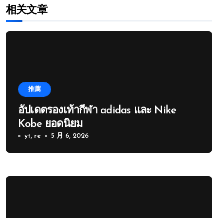
相关文章
推薦
อัปเดตรองเท้ากีฬา adidas และ Nike
Kobe ยอดนิยม
yt, re
5 月 6, 2026