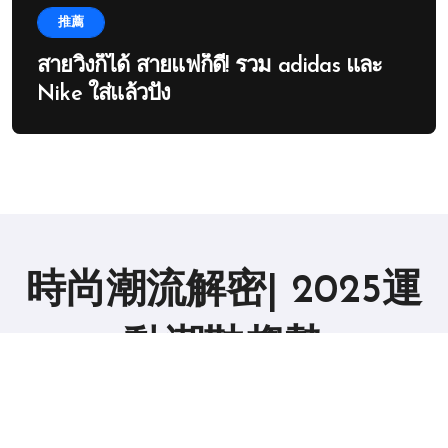
推薦
สายวิ่งก็ได้ สายแฟก็ดี! รวม adidas และ
Nike ใส่แล้วปัง
時尚潮流解密| 2025運
動潮鞋趨勢