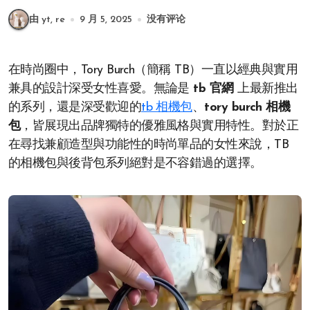
由 yt, re
9 月 5, 2025
没有评论
在時尚圈中，Tory Burch（簡稱 TB）一直以經典與實用
兼具的設計深受女性喜愛。無論是
tb 官網
上最新推出
的系列，還是深受歡迎的
tb 相機包
、
tory burch 相機
包
，皆展現出品牌獨特的優雅風格與實用特性。對於正
在尋找兼顧造型與功能性的時尚單品的女性來說，TB
的相機包與後背包系列絕對是不容錯過的選擇。