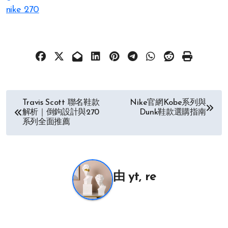
nike 270
文
Travis Scott 聯名鞋款
Nike官網Kobe系列與
解析｜倒鉤設計與270
Dunk鞋款選購指南
章
系列全面推薦
导
航
由
yt, re