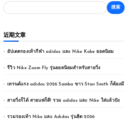
搜索
近期文章
อัปเดตรองเท้ากีฬา adidas และ Nike Kobe ยอดนิยม
รีวิว Nike Zoom Fly รุ่นยอดนิยมสำหรับสายวิ่ง
เทรนด์แรง adidas 2026 Samba ขาว Stan Smith ก็ต้องมี
สายวิ่งก็ได้ สายแฟก็ดี! รวม adidas และ Nike ใส่แล้วปัง
รวมรองเท้า Nike และ Adidas รุ่นฮิต 2026