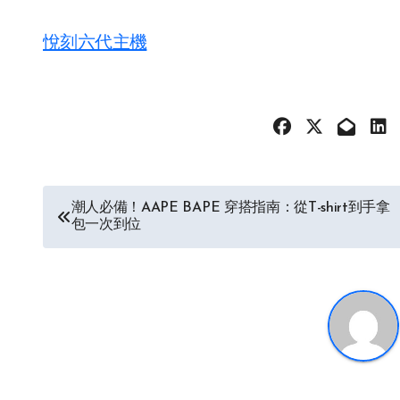
悅刻六代主機
文
潮人必備！AAPE BAPE 穿搭指南：從T-shirt到手拿
包一次到位
章
导
航