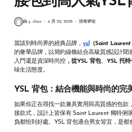
腰包到高人氣YS
由 y, chen
4 月 22, 2025
没有评论
當談到時尚界的經典品牌，
ysl
（Saint Laure
的奢華品牌，以簡約線條結合高級質感設計聞
入門還是資深時尚控
，從YSL 背包
、
YSL 托
味生活態度。
YSL 背包：結合機能與時尚的完
如果你正在尋找一款兼具實用與高質感的包款
接款式，設計上皆保有 Saint Laurent
負都恰到好處。YSL 背包適合男女皆宜，是