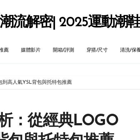
潮流解密| 2025運動潮
推薦
媒體影片
開箱/評測
穿搭/尺寸
清洗/保
腰包到高人氣YSL背包與托特包推薦
解析：從經典LOGO