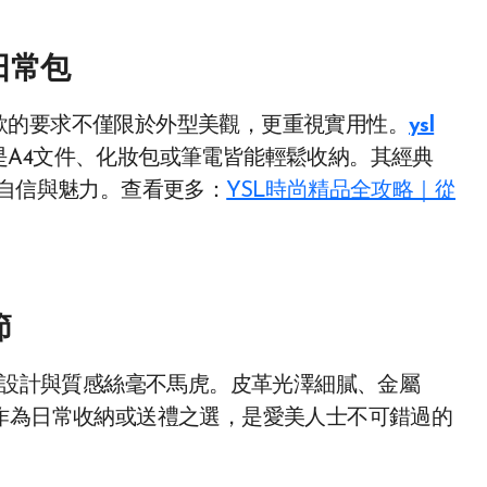
日常包
款的要求不僅限於外型美觀，更重視實用性。
ysl
是A4文件、化妝包或筆電皆能輕鬆收納。其經典
的自信與魅力。查看更多：
YSL時尚精品全攻略｜從
節
設計與質感絲毫不馬虎。皮革光澤細膩、金屬
作為日常收納或送禮之選，是愛美人士不可錯過的