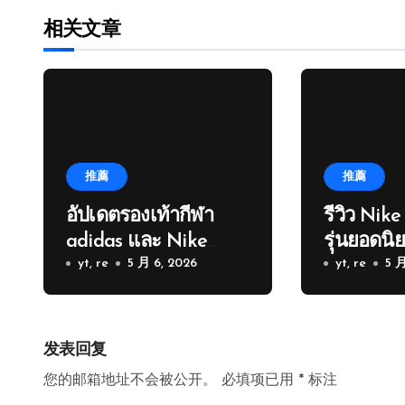
相关文章
推薦
推薦
อัปเดตรองเท้ากีฬา
รีวิว Nik
adidas และ Nike
รุ่นยอดน
Kobe ยอดนิยม
yt, re
5 月 6, 2026
วิ่ง
yt, re
5 月
发表回复
您的邮箱地址不会被公开。
必填项已用
*
标注