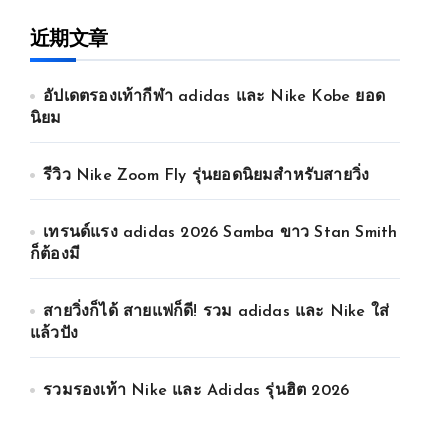
近期文章
อัปเดตรองเท้ากีฬา adidas และ Nike Kobe ยอด
นิยม
รีวิว Nike Zoom Fly รุ่นยอดนิยมสำหรับสายวิ่ง
เทรนด์แรง adidas 2026 Samba ขาว Stan Smith
ก็ต้องมี
สายวิ่งก็ได้ สายแฟก็ดี! รวม adidas และ Nike ใส่
แล้วปัง
รวมรองเท้า Nike และ Adidas รุ่นฮิต 2026