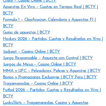
Crash – Casino Online | BCTY
Apuestas En Vivo – Cuotas en Tiempo Real | BCTY |
BCTY
Formula 1 – Clasificacion, Calendario y Apuestas F1 |
BCTY
Guías de apuestas | BCTY
Hockey 2026 – Partidos, Cuotas y Resultados en Vivo |
BCTY
Jackpot – Casino Online | BCTY
Juego Responsable – Apuesta con Control | BCTY
Juegos de Mesa – Casino Online | BCTY
MMA y UFC – Peleadores, Peleas y Apuestas | BCTY
Bonos y Promociones Exclusivas | BCTY Peru | BCTY
Tragamonedas – Casino Online | BCTY
Futbol 2026 – Partidos, Cuotas y Resultados en Vivo |
BCTY
LucksSlots – Tragamonedas, Casino y Apuestas