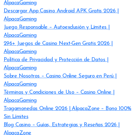
AlpacaGaming
Descargar App Casino Android APK Gratis 2026 |
AlpacaGaming
Juego Responsable – Autoexclusión y Límites |
AlpacaGaming
296+ Juegos de Casino Next-Gen Gratis 2026 |
AlpacaGaming
Política de Privacidad y Protección de Datos |
AlpacaGaming
Sobre Nosotros – Casino Online Seguro en Perú |
AlpacaGaming
Términos y Condiciones de Uso – Casino Online |
AlpacaGaming
Tragamonedas Online 2026 | AlpacaZone – Bono 100%
Sin Límites
Blog Casino – Guías, Estrategias y Reseñas 2026 |
AlpacaZone