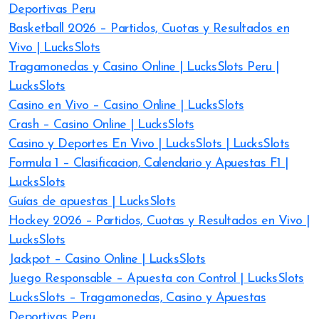
Deportivas Peru
Basketball 2026 – Partidos, Cuotas y Resultados en
Vivo | LucksSlots
Tragamonedas y Casino Online | LucksSlots Peru |
LucksSlots
Casino en Vivo – Casino Online | LucksSlots
Crash – Casino Online | LucksSlots
Casino y Deportes En Vivo | LucksSlots | LucksSlots
Formula 1 – Clasificacion, Calendario y Apuestas F1 |
LucksSlots
Guías de apuestas | LucksSlots
Hockey 2026 – Partidos, Cuotas y Resultados en Vivo |
LucksSlots
Jackpot – Casino Online | LucksSlots
Juego Responsable – Apuesta con Control | LucksSlots
LucksSlots – Tragamonedas, Casino y Apuestas
Deportivas Peru