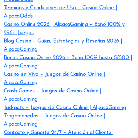
Términos y Condiciones de Uso – Casino Online |
AlpacaOdds
Casino Online 2026 | AlpacaGaming – Bono 100% y
296+ Juegos
Blog Casino – Guías, Estrategias y Reseñas 2026 |
AlpacaGaming
Bonos Casino Online 2026 – Bono 100% hasta S/500 |
AlpacaGaming
Casino en Vivo – Juegos de Casino Online |
AlpacaGaming
Crash Games – Juegos de Casino Online |
AlpacaGaming
Jackpots – Juegos de Casino Online | AlpacaGaming
Tragamonedas – Juegos de Casino Online |
AlpacaGaming
Contacto y Soporte 24/7 – Atención al Cliente |