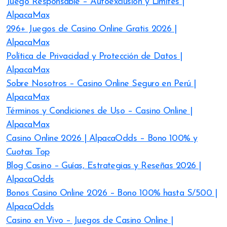
Juego Responsable – Autoexclusión y Límites |
AlpacaMax
296+ Juegos de Casino Online Gratis 2026 |
AlpacaMax
Política de Privacidad y Protección de Datos |
AlpacaMax
Sobre Nosotros – Casino Online Seguro en Perú |
AlpacaMax
Términos y Condiciones de Uso – Casino Online |
AlpacaMax
Casino Online 2026 | AlpacaOdds – Bono 100% y
Cuotas Top
Blog Casino – Guías, Estrategias y Reseñas 2026 |
AlpacaOdds
Bonos Casino Online 2026 – Bono 100% hasta S/500 |
AlpacaOdds
Casino en Vivo – Juegos de Casino Online |