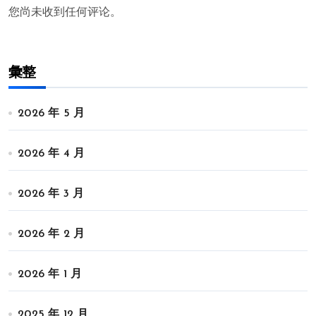
您尚未收到任何评论。
彙整
2026 年 5 月
2026 年 4 月
2026 年 3 月
2026 年 2 月
2026 年 1 月
2025 年 12 月