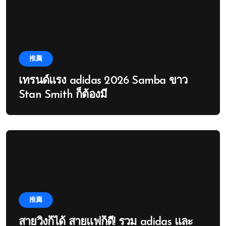
推薦
เทรนด์แรง adidas 2026 Samba ขาว
Stan Smith ก็ต้องมี
推薦
สายวิ่งก็ได้ สายแฟก็ดี! รวม adidas และ