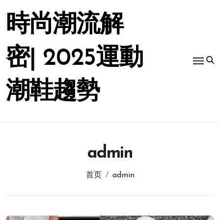
跳
转
時尚潮流解
到
内
容
密| 2025運動
潮鞋趨勢
admin
首页
admin