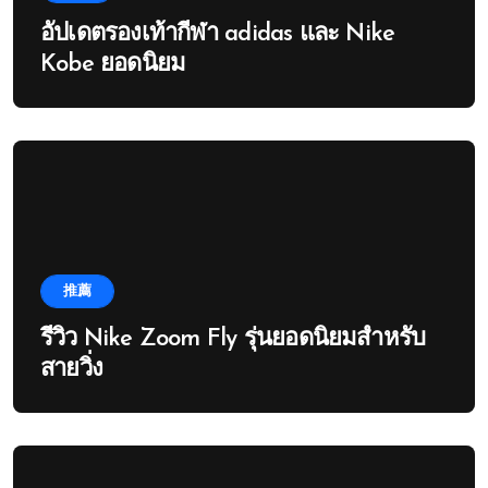
อัปเดตรองเท้ากีฬา adidas และ Nike
Kobe ยอดนิยม
推薦
รีวิว Nike Zoom Fly รุ่นยอดนิยมสำหรับ
สายวิ่ง