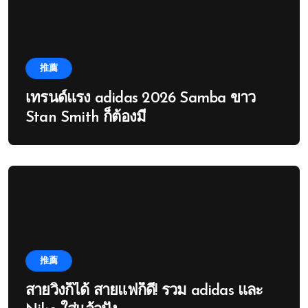
推薦
เทรนด์แรง adidas 2026 Samba ขาว
Stan Smith ก็ต้องมี
推薦
สายวิ่งก็ได้ สายแฟก็ดี! รวม adidas และ