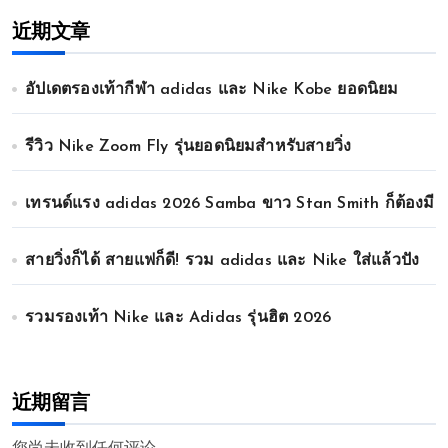
近期文章
อัปเดตรองเท้ากีฬา adidas และ Nike Kobe ยอดนิยม
รีวิว Nike Zoom Fly รุ่นยอดนิยมสำหรับสายวิ่ง
เทรนด์แรง adidas 2026 Samba ขาว Stan Smith ก็ต้องมี
สายวิ่งก็ได้ สายแฟก็ดี! รวม adidas และ Nike ใส่แล้วปัง
รวมรองเท้า Nike และ Adidas รุ่นฮิต 2026
近期留言