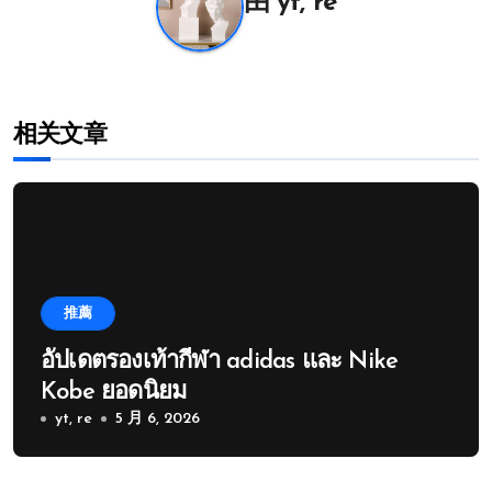
航
由
yt, re
相关文章
推薦
อัปเดตรองเท้ากีฬา adidas และ Nike
Kobe ยอดนิยม
yt, re
5 月 6, 2026