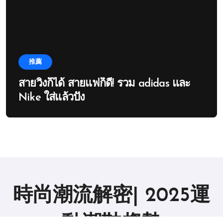
推薦
สายวิ่งก็ได้ สายแฟก็ดี! รวม adidas และ
Nike ใส่แล้วปัง
時尚潮流解密| 2025運