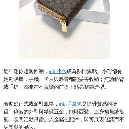
近年迷你趨勢回潮，
mk 小包
成為熱門焦點。小巧卻有
足夠隔層，手機、卡片與唇膏都能妥善收納；無論斜背
或手提，都能在不負擔的前提下點亮整體造型。
若偏好正式或派對風格，
mk 手拿包
是提升質感的捷
徑。俐落的外型與精緻五金，能與西裝、連身裙無縫搭
配；晚間活動只需加入金屬色配件，即可展現低調而不
失亮點的品味。