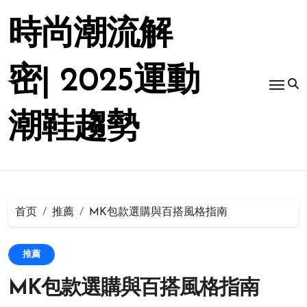
跳
转
時尚潮流解
到
内
容
密| 2025運動
潮鞋趨勢
首页
推薦
MK包款選購與百搭風格指南
推薦
MK包款選購與百搭風格指南