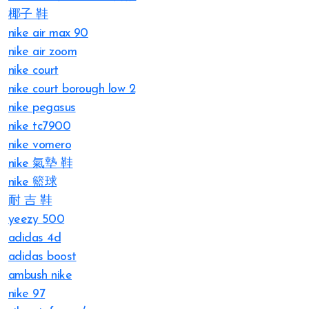
椰子 鞋
nike air max 90
nike air zoom
nike court
nike court borough low 2
nike pegasus
nike tc7900
nike vomero
nike 氣墊 鞋
nike 籃球
耐 吉 鞋
yeezy 500
adidas 4d
adidas boost
ambush nike
nike 97