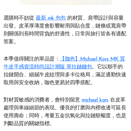
選購時不妨從
最新 mk 包包
的材質、肩帶設計與容量
出發。皮革厚薄度會影響耐用與貼合度，鏈條或寬肩帶
則關係到長時間背負的舒適性，日常與旅行皆各有適配
答案。
本季值得關注的單品是：
【咖色】Michael Kors MK 質
牛皮手感壹流時尚設計潮版 單拉鏈錢包
。它以順手的
拉鏈開合、細膩牛皮紋理與多卡位格局，滿足通勤快速
取用與安全收納，咖色更易於四季搭配。
對材質敏感的消費者，會特別留意
michael kors
在皮革
處理與車線細節的表現。優良的打磨與內裡收邊可延長
使用壽命；同時，考量五金抗氧化與拉鏈順暢度，也是
判斷品質的關鍵指標。