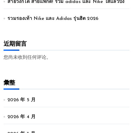
สายวิ่งก็ได้ สายแฟก็ดี! รวม adidas และ Nike ใส่แล้วปัง
รวมรองเท้า Nike และ Adidas รุ่นฮิต 2026
近期留言
您尚未收到任何评论。
彙整
2026 年 5 月
2026 年 4 月