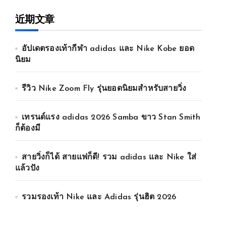
近期文章
อัปเดตรองเท้ากีฬา adidas และ Nike Kobe ยอด
นิยม
รีวิว Nike Zoom Fly รุ่นยอดนิยมสำหรับสายวิ่ง
เทรนด์แรง adidas 2026 Samba ขาว Stan Smith
ก็ต้องมี
สายวิ่งก็ได้ สายแฟก็ดี! รวม adidas และ Nike ใส่
แล้วปัง
รวมรองเท้า Nike และ Adidas รุ่นฮิต 2026