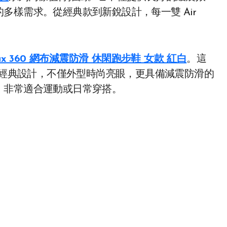
多樣需求。從經典款到新銳設計，每一雙 Air
。
orMax 360 網布減震防滑 休閑跑步鞋 女款 紅白
。這
 系列的經典設計，不僅外型時尚亮眼，更具備減震防滑的
，非常適合運動或日常穿搭。