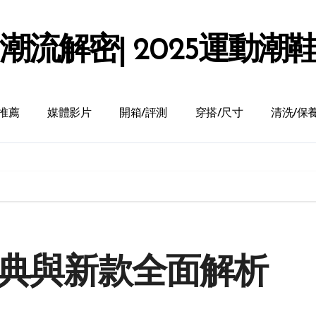
潮流解密| 2025運動潮
推薦
媒體影片
開箱/評測
穿搭/尺寸
清洗/保
經典與新款全面解析