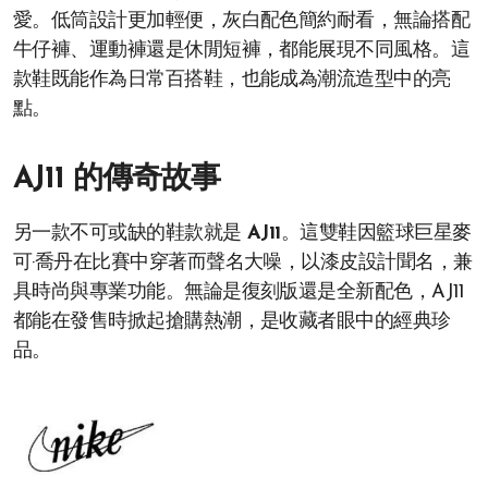
愛。低筒設計更加輕便，灰白配色簡約耐看，無論搭配
牛仔褲、運動褲還是休閒短褲，都能展現不同風格。這
款鞋既能作為日常百搭鞋，也能成為潮流造型中的亮
點。
AJ11 的傳奇故事
另一款不可或缺的鞋款就是
AJ11
。這雙鞋因籃球巨星麥
可·喬丹在比賽中穿著而聲名大噪，以漆皮設計聞名，兼
具時尚與專業功能。無論是復刻版還是全新配色，AJ11
都能在發售時掀起搶購熱潮，是收藏者眼中的經典珍
品。