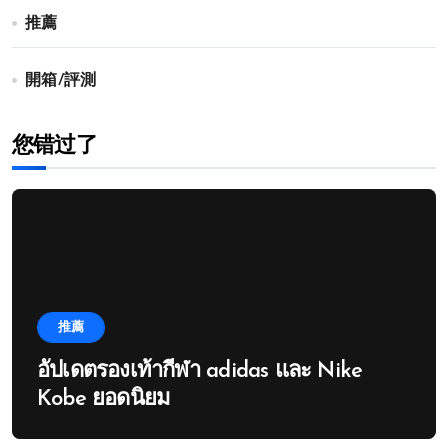
推薦
開箱/評測
您错过了
推薦
อัปเดตรองเท้ากีฬา adidas และ Nike
Kobe ยอดนิยม