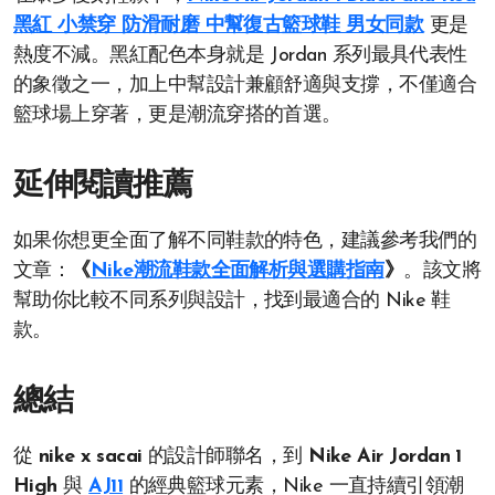
黑紅 小禁穿 防滑耐磨 中幫復古籃球鞋 男女同款
更是
熱度不減。黑紅配色本身就是 Jordan 系列最具代表性
的象徵之一，加上中幫設計兼顧舒適與支撐，不僅適合
籃球場上穿著，更是潮流穿搭的首選。
延伸閱讀推薦
如果你想更全面了解不同鞋款的特色，建議參考我們的
文章：
《
Nike潮流鞋款全面解析與選購指南
》
。該文將
幫助你比較不同系列與設計，找到最適合的 Nike 鞋
款。
總結
從
nike x sacai
的設計師聯名，到
Nike Air Jordan 1
High
與
AJ11
的經典籃球元素，Nike 一直持續引領潮