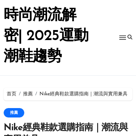
跳
转
時尚潮流解
到
内
容
密| 2025運動
潮鞋趨勢
首页
推薦
Nike經典鞋款選購指南｜潮流與實用兼具
推薦
Nike經典鞋款選購指南｜潮流與