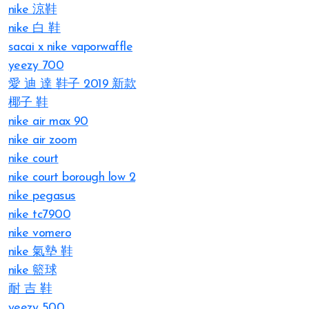
nike 涼鞋
nike 白 鞋
sacai x nike vaporwaffle
yeezy 700
愛 迪 達 鞋子 2019 新款
椰子 鞋
nike air max 90
nike air zoom
nike court
nike court borough low 2
nike pegasus
nike tc7900
nike vomero
nike 氣墊 鞋
nike 籃球
耐 吉 鞋
yeezy 500