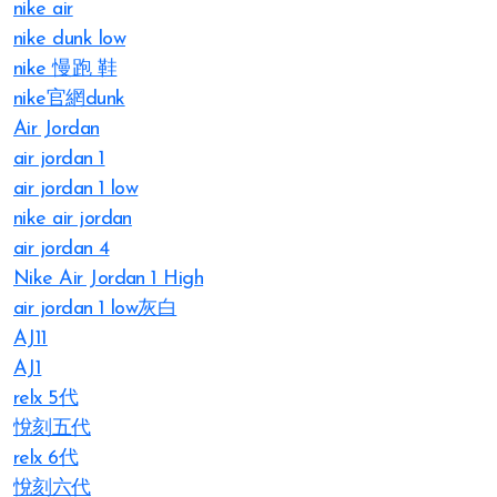
nike air​
nike dunk low
nike 慢跑 鞋
nike官網dunk
Air Jordan
air jordan 1
air jordan 1 low
nike air jordan
air jordan 4​
Nike Air Jordan 1 High
air jordan 1 low灰白
AJ11
AJ1
relx 5代
悅刻五代
relx 6代
悅刻六代