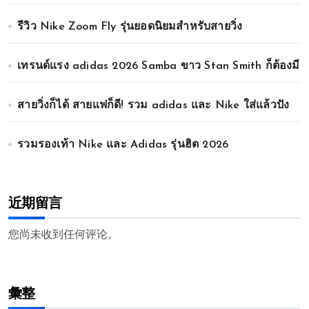
รีวิว Nike Zoom Fly รุ่นยอดนิยมสำหรับสายวิ่ง
เทรนด์แรง adidas 2026 Samba ขาว Stan Smith ก็ต้องมี
สายวิ่งก็ได้ สายแฟก็ดี! รวม adidas และ Nike ใส่แล้วปัง
รวมรองเท้า Nike และ Adidas รุ่นฮิต 2026
近期留言
您尚未收到任何评论。
彙整