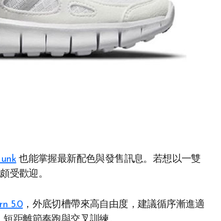
unk
也能掌握最新配色與發售訊息。若想以一雙
也頗受歡迎。
rn 5.0
，外底切槽帶來高自由度，建議循序漸進適
、短距離節奏跑與交叉訓練。