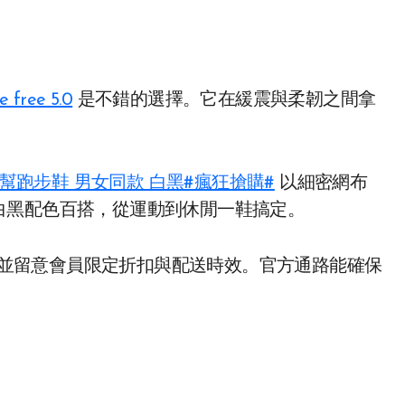
e free 5.0
是不錯的選擇。它在緩震與柔韌之間拿
透氣 低幫跑步鞋 男女同款 白黑#瘋狂搶購#
以細密網布
白黑配色百搭，從運動到休閒一鞋搞定。
並留意會員限定折扣與配送時效。官方通路能確保