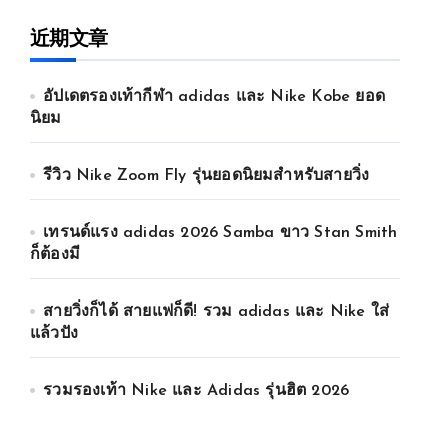
近期文章
อัปเดตรองเท้ากีฬา adidas และ Nike Kobe ยอด
นิยม
รีวิว Nike Zoom Fly รุ่นยอดนิยมสำหรับสายวิ่ง
เทรนด์แรง adidas 2026 Samba ขาว Stan Smith
ก็ต้องมี
สายวิ่งก็ได้ สายแฟก็ดี! รวม adidas และ Nike ใส่
แล้วปัง
รวมรองเท้า Nike และ Adidas รุ่นฮิต 2026