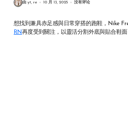
由 yt, re
10 月 13, 2025
没有评论
想找到兼具赤足感與日常穿搭的跑鞋，Nike F
RN
再度受到關注，以靈活分割外底與貼合鞋面