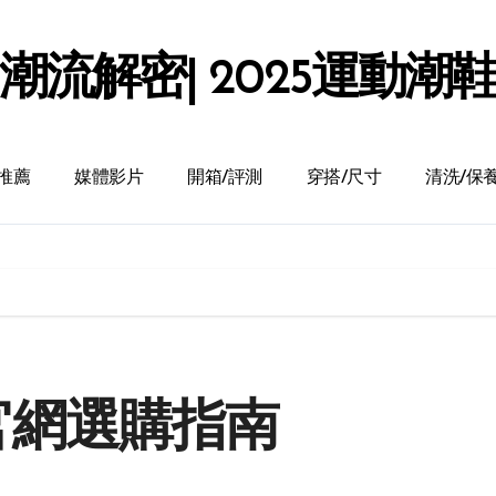
潮流解密| 2025運動潮
推薦
媒體影片
開箱/評測
穿搭/尺寸
清洗/保
與官網選購指南