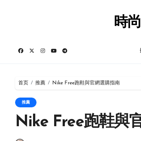
跳
转
到
時尚
内
容
首页
推薦
Nike Free跑鞋與官網選購指南
推薦
Nike Free跑鞋