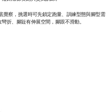
與足底覺察，挑選時可先鎖定跑量、訓練型態與腳型需
在彎折、腳趾有伸展空間，腳跟不滑動。