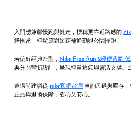
入門想兼顧慢跑與健走，標稱更靠近路感的
nik
捏恰當，輕鬆應對短距離通勤與公園慢跑。
若偏好經典造型，
Nike Free Run 2輕便
與分區彎折設計，呈現輕量透氣與靈活支撐。
選購時建議從
nike官網台灣
查詢尺碼與庫存，
正品與退換保障，省心又安心。