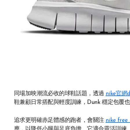
同場加映潮流必收的球鞋話題，透過
nike官網d
鞋兼顧日常搭配與輕度訓練，Dunk 穩定包覆
追求更明確赤足體感的跑者，會關注
nike free 
應，以降低小腿與足底負擔。它適合靈活訓練