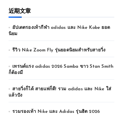
近期文章
อัปเดตรองเท้ากีฬา adidas และ Nike Kobe ยอด
นิยม
รีวิว Nike Zoom Fly รุ่นยอดนิยมสำหรับสายวิ่ง
เทรนด์แรง adidas 2026 Samba ขาว Stan Smith
ก็ต้องมี
สายวิ่งก็ได้ สายแฟก็ดี! รวม adidas และ Nike ใส่
แล้วปัง
รวมรองเท้า Nike และ Adidas รุ่นฮิต 2026