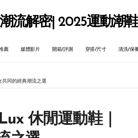
潮流解密| 2025運動潮
推薦
媒體影片
開箱/評測
穿搭/尺寸
清洗/保
鞋｜男女共同的經典潮流之選
.0 Lux 休閒運動鞋｜