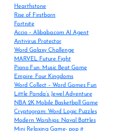
Hearthstone
Rise of Firstborn
Fortnite
Accio – Alibaba.com AI Agent
Antivirus Protector
Word Galaxy Challenge
MARVEL Future Fight
Piano Fun: Music Beat Game
Empire: Four Kingdoms
Word Collect – Word Games Fun
Little Panda’s Jewel Adventure
NBA 2K Mobile Basketball Game
Cryptogram: Word Logic Puzzles
Modern Warships: Naval Battles
Mini Relaxing Game- pop it