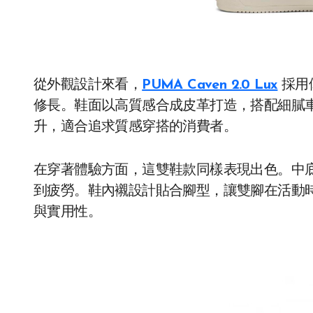
從外觀設計來看，
PUMA Caven 2.0 Lux
採用
修長。鞋面以高質感合成皮革打造，搭配細膩
升，適合追求質感穿搭的消費者。
在穿著體驗方面，這雙鞋款同樣表現出色。中
到疲勞。鞋內襯設計貼合腳型，讓雙腳在活動
與實用性。