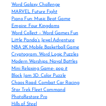
Word Galaxy Challenge
MARVEL Future Fight
Piano Fun: Music Beat Game
Empire: Four Kingdoms
Word Collect – Word Games Fun
Little Panda’s Jewel Adventure
NBA 2K Mobile Basketball Game
Cryptogram: Word Logic Puzzles
Modern Warships: Naval Battles
Mini Relaxing Game- pop it
Block Jam 3D: Color Puzzle
Chaos Road: Combat Car Racing
Star Trek Fleet Command
PhotoRestore Pro
Hills of Steel