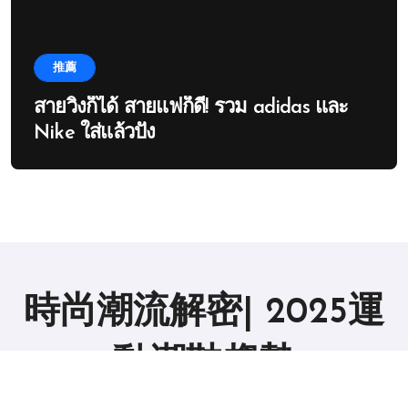
推薦
สายวิ่งก็ได้ สายแฟก็ดี! รวม adidas และ
Nike ใส่แล้วปัง
時尚潮流解密| 2025運
動潮鞋趨勢