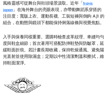
風格靈感可從舞台與街頭場景汲取。近年「
travis
japan
」在海外舞台的亮眼表現，亦帶動舞蹈系穿搭的
注目度：寬版上衣、運動長襪、工裝短褲與倒鉤 AJ1 的
組合，在動態與鏡頭下都能保持俐落線條與視覺焦點。
入手與保養同樣重要。選購時檢查皮革紋理、車縫均勻
度與鞋盒細節；首次著用可搭配防摔鞋墊與防皺罩，延
緩鞋面折痕。若計畫長期收藏，保持乾燥通風、避免陽
光直射並使用除濕盒；定期以中性清潔劑溫和擦拭，維
持鞋面潔淨。