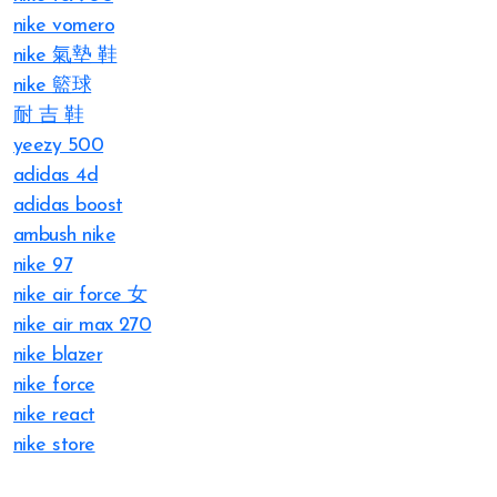
nike vomero
nike 氣墊 鞋
nike 籃球
耐 吉 鞋
yeezy 500
adidas 4d
adidas boost
ambush nike
nike 97
nike air force 女
nike air max 270
nike blazer
nike force
nike react
nike store