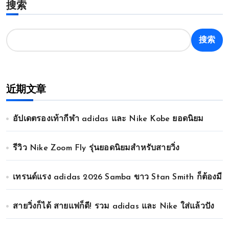
搜索
搜索
近期文章
อัปเดตรองเท้ากีฬา adidas และ Nike Kobe ยอดนิยม
รีวิว Nike Zoom Fly รุ่นยอดนิยมสำหรับสายวิ่ง
เทรนด์แรง adidas 2026 Samba ขาว Stan Smith ก็ต้องมี
สายวิ่งก็ได้ สายแฟก็ดี! รวม adidas และ Nike ใส่แล้วปัง