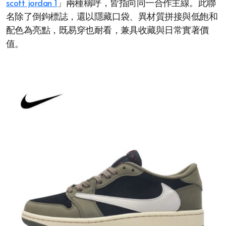
scott jordan 1
」兩種稱呼，皆指向同一合作主線。此聯
名除了倒鉤標誌，還以隱藏口袋、異材質拼接與低飽和
配色為亮點，既易穿也耐看，兼具收藏與日常實著價
值。