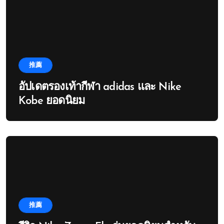
推薦
อัปเดตรองเท้ากีฬา adidas และ Nike
Kobe ยอดนิยม
推薦