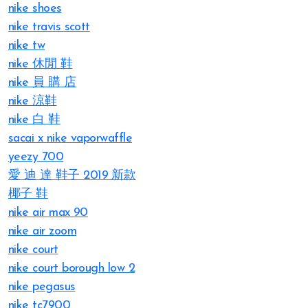
nike shoes
nike travis scott
nike tw
nike 休閒 鞋
nike 員 購 店
nike 涼鞋
nike 白 鞋
sacai x nike vaporwaffle
yeezy 700
愛 迪 達 鞋子 2019 新款
椰子 鞋
nike air max 90
nike air zoom
nike court
nike court borough low 2
nike pegasus
nike tc7900