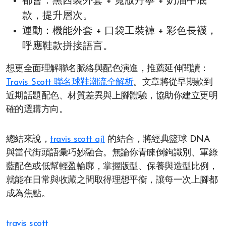
都會：黑西裝外套 + 寬版丹寧 + 奶油中底
款，提升層次。
運動：機能外套 + 口袋工裝褲 + 彩色長襪，
呼應鞋款拼接語言。
想更全面理解聯名脈絡與配色演進，推薦延伸閱讀：
Travis Scott 聯名球鞋潮流全解析
。文章將從早期款到
近期話題配色、材質差異與上腳體驗，協助你建立更明
確的選購方向。
總結來說，
travis scott aj1
的結合，將經典籃球 DNA
與當代街頭語彙巧妙融合。無論你青睞倒鉤識別、軍綠
藍配色或低幫輕盈輪廓，掌握版型、保養與造型比例，
就能在日常與收藏之間取得理想平衡，讓每一次上腳都
成為焦點。
travis scott