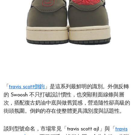
「
travis scott倒鉤
」是這系列最鮮明的識別。外側反轉
的 Swoosh 不只打破設計慣性，也突顯鞋面線條與層
次，搭配復古奶油中底與做舊質感，營造隨性卻高級的
街頭氛圍。倒鉤的存在使整體更具識別度與話題性。
談到型號命名，市場常見「travis scott aj1」與「
travis