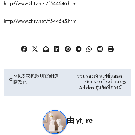
http://www.zhtv.net/f344646.html
http://www.zhtv.net/f344645.html
文
MK皮夾包款與官網選
รวมรองเท้าแฟชั่นยอด
購指南
นิยมจาก ไนกี้ และ
章
Adidas รุ่นฮิตที่ควรมี
导
航
由
yt, re