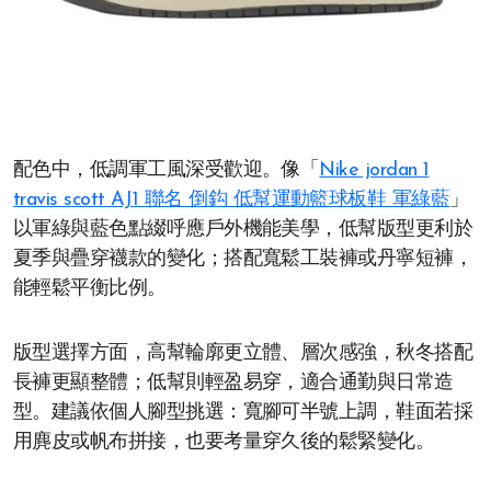
配色中，低調軍工風深受歡迎。像「
Nike jordan 1
travis scott AJ1 聯名 倒鈎 低幫運動籃球板鞋 軍綠藍
」
以軍綠與藍色點綴呼應戶外機能美學，低幫版型更利於
夏季與疊穿襪款的變化；搭配寬鬆工裝褲或丹寧短褲，
能輕鬆平衡比例。
版型選擇方面，高幫輪廓更立體、層次感強，秋冬搭配
長褲更顯整體；低幫則輕盈易穿，適合通勤與日常造
型。建議依個人腳型挑選：寬腳可半號上調，鞋面若採
用麂皮或帆布拼接，也要考量穿久後的鬆緊變化。