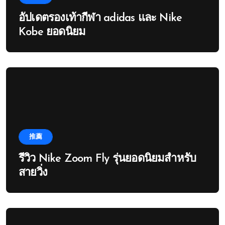
อัปเดตรองเท้ากีฬา adidas และ Nike
Kobe ยอดนิยม
推薦
รีวิว Nike Zoom Fly รุ่นยอดนิยมสำหรับ
สายวิ่ง