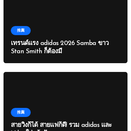
推薦
เทรนด์แรง adidas 2026 Samba ขาว
Stan Smith ก็ต้องมี
推薦
สายวิ่งก็ได้ สายแฟก็ดี! รวม adidas และ