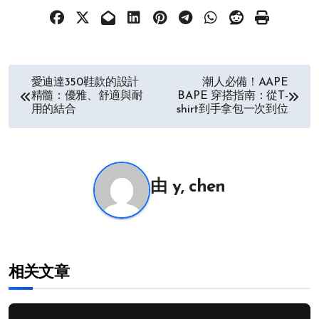
文
愛迪達350鞋款的設計
潮人必備！AAPE
精髓：優雅、舒適與耐
BAPE 穿搭指南：從T-
章
用的結合
shirt到手拿包一次到位
导
航
由
y, chen
相关文章