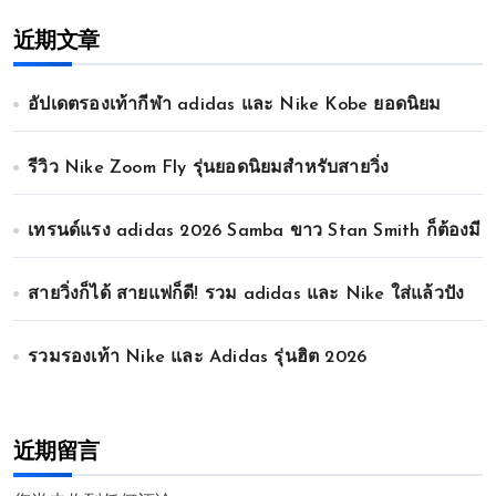
近期文章
อัปเดตรองเท้ากีฬา adidas และ Nike Kobe ยอดนิยม
รีวิว Nike Zoom Fly รุ่นยอดนิยมสำหรับสายวิ่ง
เทรนด์แรง adidas 2026 Samba ขาว Stan Smith ก็ต้องมี
สายวิ่งก็ได้ สายแฟก็ดี! รวม adidas และ Nike ใส่แล้วปัง
รวมรองเท้า Nike และ Adidas รุ่นฮิต 2026
近期留言