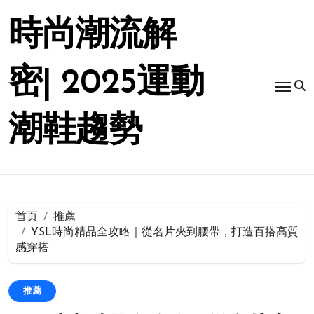
跳
转
時尚潮流解
到
内
容
密| 2025運動
潮鞋趨勢
首页
推薦
YSL時尚精品全攻略｜從名片夾到腰帶，打造百搭高質
感穿搭
推薦